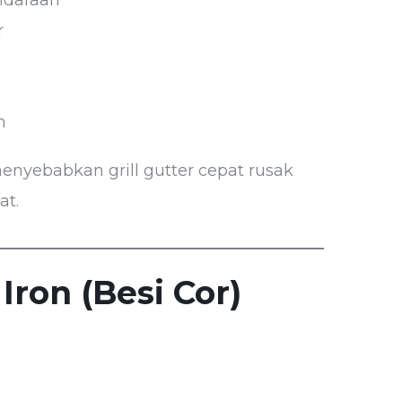
daraan
r
n
enyebabkan grill gutter cepat rusak
at.
 Iron (Besi Cor)