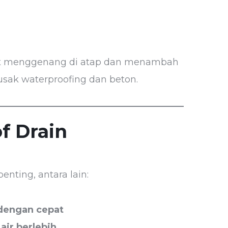
apat menggenang di atap dan menambah
usak waterproofing dan beton.
f Drain
enting, antara lain:
 dengan cepat
ir berlebih