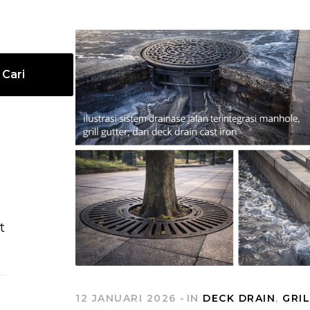
Cari
t
12 JANUARI 2026
IN
DECK DRAIN
,
GRI