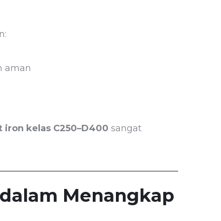
n:
an aman
t iron kelas C250–D400
sangat
er dalam Menangkap