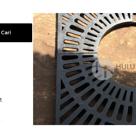
Cari
t