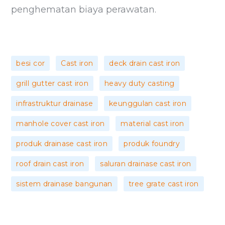
penghematan biaya perawatan.
,
,
,
besi cor
Cast iron
deck drain cast iron
,
,
grill gutter cast iron
heavy duty casting
,
,
infrastruktur drainase
keunggulan cast iron
,
,
manhole cover cast iron
material cast iron
,
,
produk drainase cast iron
produk foundry
,
,
roof drain cast iron
saluran drainase cast iron
,
sistem drainase bangunan
tree grate cast iron